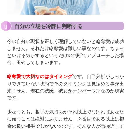
自分の立場を冷静に判断する
今の自分の現状を正しく理解していないと略奪愛は成功
しません。それだけ略奪愛は難しい事なのです。ちょっ
といける気がするというだけの判断でアプローチした場
合、玉砕してしまいます。
略奪愛で大切なのはタイミング
です。自己分析がしっか
りできていない状態でそのタイミングは見定める事が出
来ません。現在の彼氏、彼女がナンバーワンなのが現実
です。
少なくとも、相手の気持ちがそれ以上でなければあなた
に傾くことは絶対にありません。２番目である以上は
都
合の良い相手でしかない
のです。そんな人が急接近して