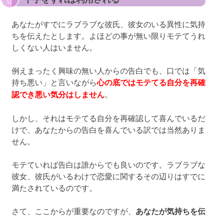
あなたがすでにラブラブな彼氏、彼女のいる異性に気持
ちを伝えたとします。よほどの事が無い限りモテてうれ
しくない人はいません。
例えまったく興味の無い人からの告白でも、口では「気
持ち悪い」と言いながら
心の底ではモテてる自分を再確
認でき悪い気分はしません
。
しかし、それはモテてる自分を再確認して喜んでいるだ
けで、あなたからの告白を喜んでいる訳では当然ありま
せん。
モテていれば告白は誰からでも良いのです。ラブラブな
彼女、彼氏がいるわけで恋愛に関するその辺りはすでに
満たされているのです。
さて、ここからが重要なのですが、
あなたが気持ちを伝