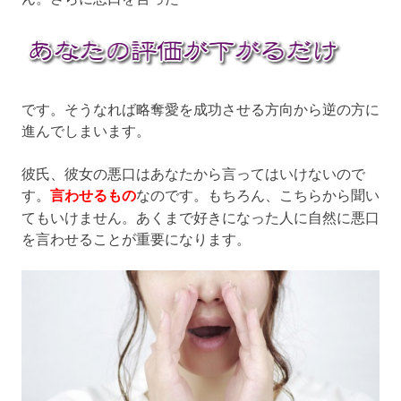
です。そうなれば略奪愛を成功させる方向から逆の方に
進んでしまいます。
彼氏、彼女の悪口はあなたから言ってはいけないので
す。
言わせるもの
なのです。もちろん、こちらから聞い
てもいけません。あくまで好きになった人に自然に悪口
を言わせることが重要になります。