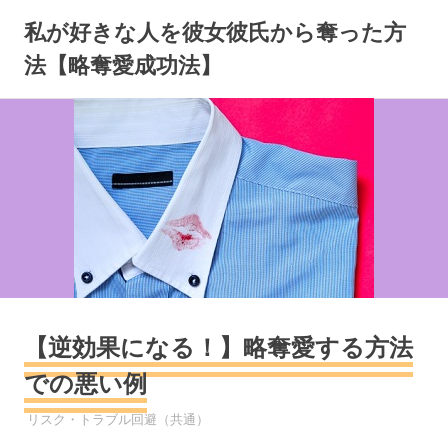
コ
私が好きな人を彼女彼氏から奪った方
ン
テ
法【略奪愛成功法】
ン
ツ
へ
ス
キ
ッ
プ
【逆効果になる！】略奪愛する方法
での悪い例
2022年11月13日
YYYPRO
リスク・トラブル回避（共通）