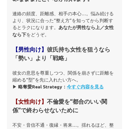
連絡の頻度、距離感、相手の本心…。悩み続ける
より、状況に合った“整え方”を知ってから判断す
るとラクになります。
あなたが男性なら上／女性
なら下
をどうぞ。
【男性向け】
彼氏持ち女性を狙うなら
「勢い」より「戦略」
彼女の意思を尊重しつつ、関係を崩さずに距離を
縮める“型”を先に入れたい方へ。
▶︎
略奪愛Real Strategy：
今すぐ内容を見る
【女性向け】
不倫愛を“都合のいい関
係”で終わらせないために
不安・音信不通・復縁・将来…。揺れるほど、整