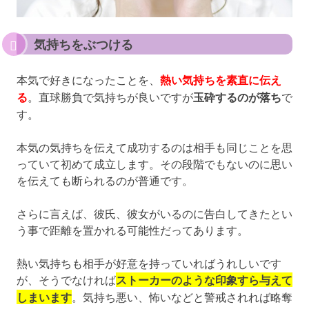
気持ちをぶつける
本気で好きになったことを、
熱い気持ちを素直に伝え
る
。直球勝負で気持ちが良いですが
玉砕するのが落ち
で
す。
本気の気持ちを伝えて成功するのは相手も同じことを思
っていて初めて成立します。その段階でもないのに思い
を伝えても断られるのが普通です。
さらに言えば、彼氏、彼女がいるのに告白してきたとい
う事で距離を置かれる可能性だってあります。
熱い気持ちも相手が好意を持っていればうれしいです
が、そうでなければ
ストーカーのような印象すら与えて
しまいます
。気持ち悪い、怖いなどと警戒されれば略奪