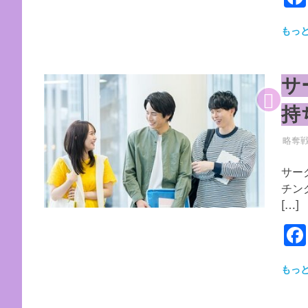
もっ
サ
持
2026
YYYP
略奪
サー
チン
[…]
もっ