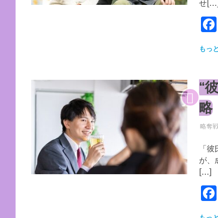
せ[…
もっ
“
略
2026
YYYP
略奪
「彼
が、
[…]
もっ