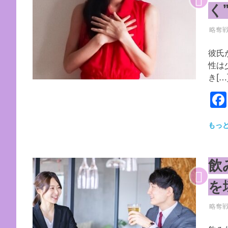
く
2026
YYYP
略奪
彼氏
性は
き[…
もっ
飲
を
2026
YYYP
略奪