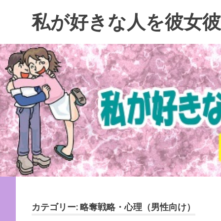
コ
私が好きな人を彼女彼
ン
テ
ン
ツ
へ
ス
キ
ッ
プ
カテゴリー:
略奪戦略・心理（男性向け）