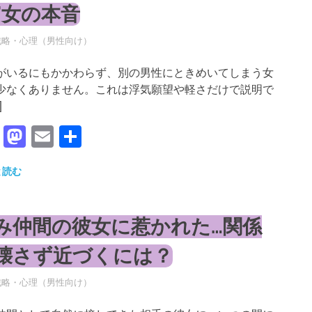
”女の本音
年5月17日
RO
戦略・心理（男性向け）
がいるにもかかわらず、別の男性にときめいてしまう女
少なくありません。これは浮気願望や軽さだけで説明で
]
Facebook
Mastodon
Email
共
有
と読む
み仲間の彼女に惹かれた…関係
壊さず近づくには？
年5月17日
RO
戦略・心理（男性向け）