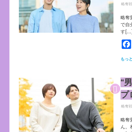
2026
YYYP
略奪
略奪
で自
す[…
もっ
“
プ
2026
YYYP
略奪
略奪
ん。