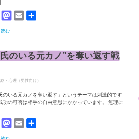
]
Facebook
Mastodon
Email
共
有
と読む
彼氏のいる元カノ”を奪い返す戦
年5月18日
RO
戦略・心理（男性向け）
氏のいる元カノを奪い返す」というテーマは刺激的です
成功の可否は相手の自由意思にかかっています。 無理に
Facebook
Mastodon
Email
共
有
と読む