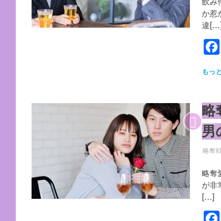
飲み
か惹
違[…
もっ
略
男
2026
YYYP
略奪
略奪
が非
[…]