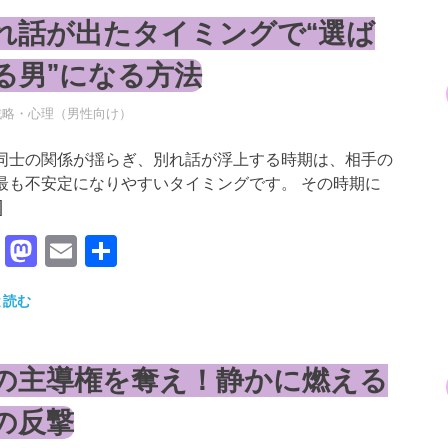
れ話が出たタイミングで“選ば
る男”になる方法
年5月19日
RO
戦略・心理（男性向け）
同士の関係が揺らぎ、別れ話が浮上する時期は、相手の
最も不安定になりやすいタイミングです。 その時期に
]
Facebook
Mastodon
Email
共
有
と読む
の主導権を奪え！静かに燃える
の反撃