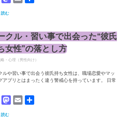
有
と読む
ークル・習い事で出会った“彼氏
ち女性”の落とし方
年5月15日
RO
戦略・心理（男性向け）
クルや習い事で出会う彼氏持ち女性は、職場恋愛やマッ
グアプリとはまったく違う警戒心を持っています。 日常
Facebook
Mastodon
Email
共
有
と読む