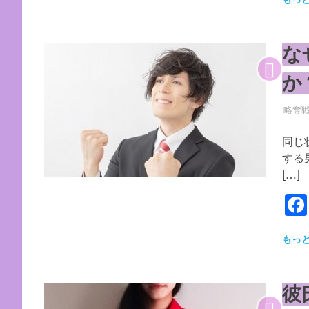
な
か
2026
YYYP
略奪
同じ
する
[…]
もっ
彼