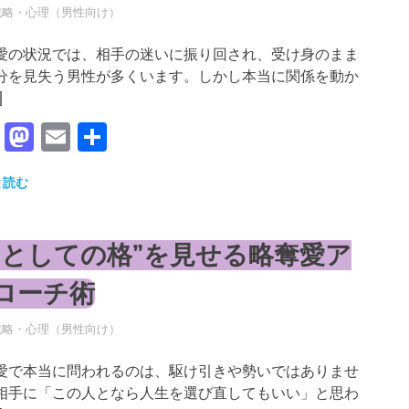
年5月18日
RO
戦略・心理（男性向け）
愛の状況では、相手の迷いに振り回され、受け身のまま
分を見失う男性が多くいます。しかし本当に関係を動か
]
Facebook
Mastodon
Email
共
有
と読む
男としての格”を見せる略奪愛ア
ローチ術
年5月18日
RO
戦略・心理（男性向け）
愛で本当に問われるのは、駆け引きや勢いではありませ
相手に「この人となら人生を選び直してもいい」と思わ