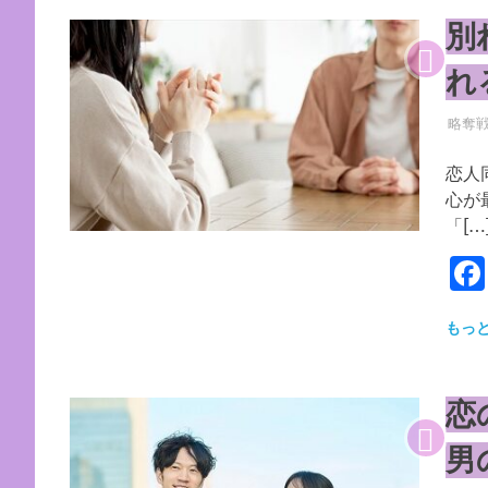
別
れ
2026
YYYP
略奪
恋人
心が
「[…
もっ
恋
男