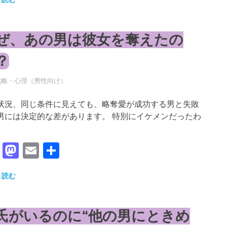
ぜ、あの男は彼女を奪えたの
？
年5月18日
RO
戦略・心理（男性向け）
状況、同じ条件に見えても、略奪愛が成功する男と失敗
男には決定的な差があります。 特別にイケメンだったわ
Facebook
Mastodon
Email
共
有
と読む
氏がいるのに“他の男にときめ