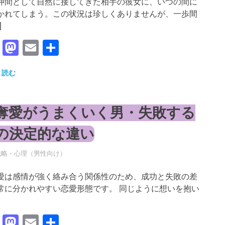
仲間として自然に接してきた相手の彼女に、いつの間に
かれてしまう。この状況は珍しくありませんが、一歩間
]
Facebook
Mastodon
Email
共
有
と読む
奪愛がうまくいく男・失敗する
の決定的な違い
年5月15日
RO
戦略・心理（男性向け）
愛は感情が強く絡み合う関係性のため、成功と失敗の差
常に分かれやすい恋愛形態です。 同じように想いを抱い
Facebook
Mastodon
Email
共