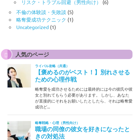
リスク・トラブル回避（男性向け）
(6)
不倫の体験談・失敗談
(5)
略奪愛成功テクニック
(1)
Uncategorized
(1)
人気のページ