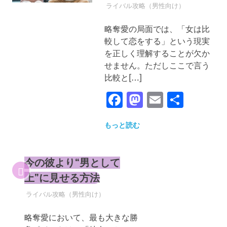
2026年3月25日
YYYPRO
ライバル攻略（男性向け）
略奪愛の局面では、「女は比
較して恋をする」という現実
を正しく理解することが欠か
せません。ただしここで言う
比較と[…]
Facebook
Mastodon
Email
共
有
もっと読む
今の彼より“男として
上”に見せる方法
2025年6月17日
YYYPRO
ライバル攻略（男性向け）
略奪愛において、最も大きな勝