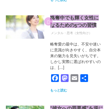
略奪中でも輝く女性に
なるための5つの習慣
2026年5月16日
YYYPRO
メンタル・思考（女性向け）
略奪愛の最中は、不安や迷い
に意識が向きやすく、自分本
来の魅力を見失いがちです。
しかし実際に選ばれやすいの
は、[…]
Facebook
Mastodon
Email
共
有
もっと読む
“彼女への罪悪感”を逆に