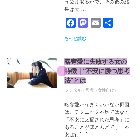
う受け取るかで、その後の結
果は大[…]
Facebook
Mastodon
Email
共
有
もっと読む
略奪愛に失敗する女の
特徴｜“不安に勝つ思考
法”とは
2026年5月17日
YYYPRO
メンタル・思考（女性向け）
略奪愛がうまくいかない原因
は、テクニック不足ではなく
「不安に支配された思考」に
あることがほとんどです。不
安は行[…]