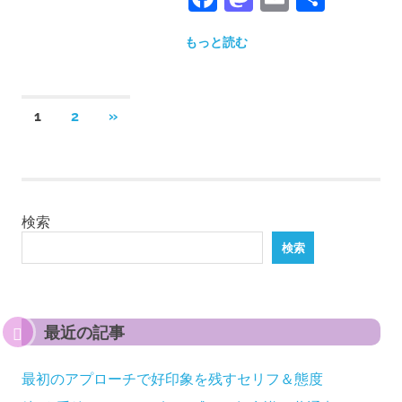
有
もっと読む
投
次
1
2
»
稿
の
の
記
ペ
事
ー
検索
ジ
送
検索
り
最近の記事
最初のアプローチで好印象を残すセリフ＆態度