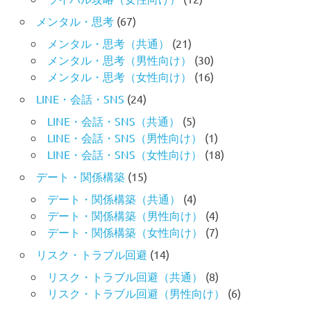
メンタル・思考
(67)
メンタル・思考（共通）
(21)
メンタル・思考（男性向け）
(30)
メンタル・思考（女性向け）
(16)
LINE・会話・SNS
(24)
LINE・会話・SNS（共通）
(5)
LINE・会話・SNS（男性向け）
(1)
LINE・会話・SNS（女性向け）
(18)
デート・関係構築
(15)
デート・関係構築（共通）
(4)
デート・関係構築（男性向け）
(4)
デート・関係構築（女性向け）
(7)
リスク・トラブル回避
(14)
リスク・トラブル回避（共通）
(8)
リスク・トラブル回避（男性向け）
(6)