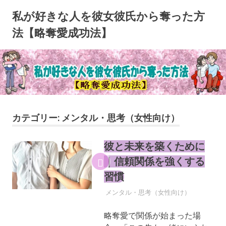
コ
私が好きな人を彼女彼氏から奪った方
ン
テ
法【略奪愛成功法】
ン
ツ
へ
ス
キ
ッ
プ
カテゴリー:
メンタル・思考（女性向け）
彼と未来を築くために
｜信頼関係を強くする
習慣
2026年5月18日
YYYPRO
メンタル・思考（女性向け）
略奪愛で関係が始まった場