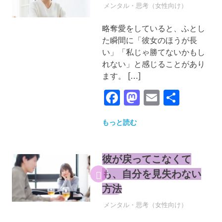
2026年5月15日
YYYPRO
メンタル・思考（女性向け）
略奪愛をしていると、ふとし
た瞬間に「彼女のほうが長
い」「私じゃ勝てないかもし
れない」と感じることがあり
ます。 […]
Facebook
Mastodon
Email
共
有
もっと読む
彼が戻ってこなくて
も、自分を見失わない
方法
2026年5月1日
YYYPRO
メンタル・思考（女性向け）