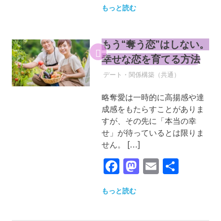
もっと読む
もう“奪う恋”はしない。
幸せな恋を育てる方法
2026年3月24日
YYYPRO
デート・関係構築（共通）
略奪愛は一時的に高揚感や達
成感をもたらすことがありま
すが、その先に「本当の幸
せ」が待っているとは限りま
せん。 […]
Facebook
Mastodon
Email
共
有
もっと読む