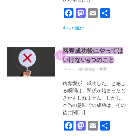
Facebook
Mastodon
Email
共
有
もっと読む
略奪成功後にやっては
いけない5つのこと
2026年3月24日
YYYPRO
デート・関係構築（共通）
略奪愛が「成功した」と感じ
る瞬間は、関係が始まったと
きかもしれません。しかし、
本当の意味での成功は、その
後に関[…]
Facebook
Mastodon
Email
共
有