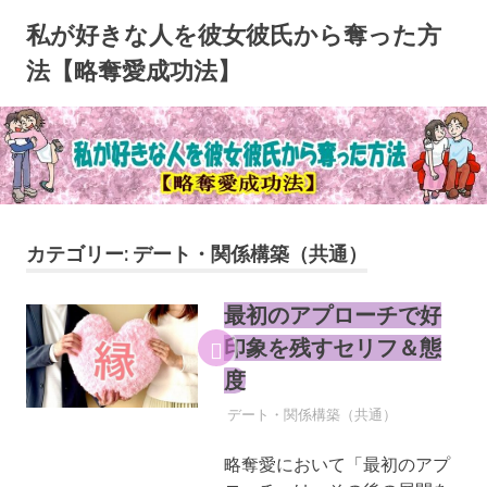
コ
私が好きな人を彼女彼氏から奪った方
ン
テ
法【略奪愛成功法】
ン
ツ
へ
ス
キ
ッ
プ
カテゴリー:
デート・関係構築（共通）
最初のアプローチで好
印象を残すセリフ＆態
度
2026年5月20日
YYYPRO
デート・関係構築（共通）
略奪愛において「最初のアプ