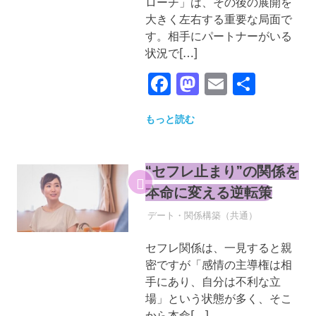
ローチ」は、その後の展開を
大きく左右する重要な局面で
す。相手にパートナーがいる
状況で[…]
Facebook
Mastodon
Email
共
有
もっと読む
“セフレ止まり”の関係を
本命に変える逆転策
2026年5月15日
YYYPRO
デート・関係構築（共通）
セフレ関係は、一見すると親
密ですが「感情の主導権は相
手にあり、自分は不利な立
場」という状態が多く、そこ
から本命[…]