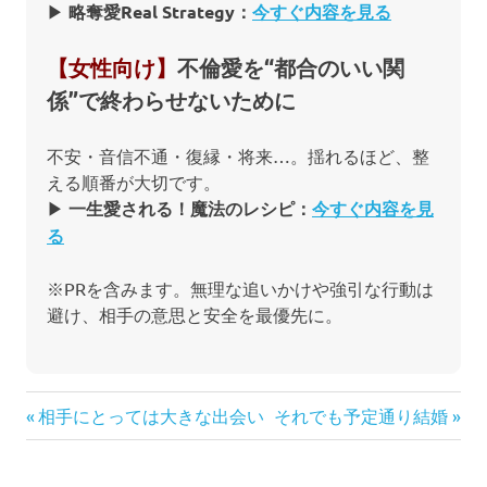
▶︎
略奪愛Real Strategy：
今すぐ内容を見る
【女性向け】
不倫愛を“都合のいい関
係”で終わらせないために
不安・音信不通・復縁・将来…。揺れるほど、整
える順番が大切です。
▶︎
一生愛される！魔法のレシピ：
今すぐ内容を見
る
※PRを含みます。無理な追いかけや強引な行動は
避け、相手の意思と安全を最優先に。
投
前
次
相手にとっては大きな出会い
それでも予定通り結婚
の
の
稿
記
記
ナ