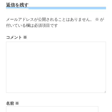
事:
事:
ビ
返信を残す
ゲ
ー
メールアドレスが公開されることはありません。
※
が
シ
付いている欄は必須項目です
ョ
ン
コメント
※
名前
※