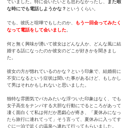
ていました。特に会いたいとも思わなかったし、
また暇
な時にでも電話しようかな？
というくらい。
でも、彼氏と喧嘩でもしたのか、
もう一回会ってみたく
なって電話をして会いました
。
何と無く興味が湧いて彼女はどんな人か、どんな風に結
婚する話になったのか彼女のどこが好きかを聞きまし
た。
彼女の方が惚れているのかな？という印象で、結婚前に
不安になるという症状は聞いた事があるけど、もしかし
て男はそれかもしれないと思いました。
独特な雰囲気でバカみたいな浮ついた印象はなく、でも
女子高生をナンパする大胆な行動にでるところがあって
凄く面白くて私は何だか悪戯心が疼き、「夏休みになっ
たら旅行に連れてって」そう言って、夏休みに入ってす
ぐに一泊で近くの温泉へ連れて行ってもらいました。