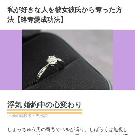
コ
私が好きな人を彼女彼氏から奪った方
ン
テ
法【略奪愛成功法】
ン
ツ
へ
ス
キ
ッ
プ
浮気 婚約中の心変わり
2022年11月13日
YYYPRO
不倫の体験談・失敗談
しょっちゅう男の番号でベルが鳴り、しばらくは無視し