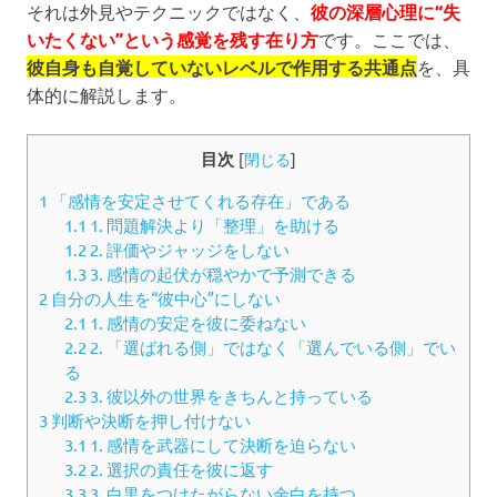
それは外見やテクニックではなく、
彼の深層心理に“失
いたくない”という感覚を残す在り方
です。ここでは、
彼自身も自覚していないレベルで作用する共通点
を、具
体的に解説します。
目次
[
閉じる
]
1
「感情を安定させてくれる存在」である
1.1
1. 問題解決より「整理」を助ける
1.2
2. 評価やジャッジをしない
1.3
3. 感情の起伏が穏やかで予測できる
2
自分の人生を“彼中心”にしない
2.1
1. 感情の安定を彼に委ねない
2.2
2. 「選ばれる側」ではなく「選んでいる側」でい
る
2.3
3. 彼以外の世界をきちんと持っている
3
判断や決断を押し付けない
3.1
1. 感情を武器にして決断を迫らない
3.2
2. 選択の責任を彼に返す
3.3
3. 白黒をつけたがらない余白を持つ