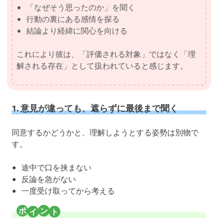
「なぜそう思ったのか」を聞く
行動の裏にある感情を探る
結論より経緯に関心を向ける
これにより彼は、「評価される対象」ではなく「理
解される存在」として扱われていると感じます。
1. 意見が違っても、遮らずに最後まで聞く
同意するかどうかと、理解しようとする姿勢は別物で
す。
途中で口を挟まない
反論を急がない
一度受け取ってから考える