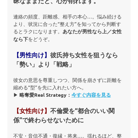
昧なままだと、心が削れます。
連絡の頻度、距離感、相手の本心…。悩み続ける
より、状況に合った“整え方”を知ってから判断す
るとラクになります。
あなたが男性なら上／女性
なら下
をどうぞ。
【男性向け】
彼氏持ち女性を狙うなら
「勢い」より「戦略」
彼女の意思を尊重しつつ、関係を崩さずに距離を
縮める“型”を先に入れたい方へ。
▶︎
略奪愛Real Strategy：
今すぐ内容を見る
【女性向け】
不倫愛を“都合のいい関
係”で終わらせないために
不安・音信不通・復縁・将来…。揺れるほど、整