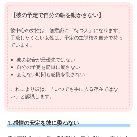
【彼の予定で自分の軸を動かさない】
彼中心の女性は、無意識に「待つ人」になります。
手放したくない女性は、予定の主導権を自分で持っ
ています。
彼の都合が最優先ではない
自分の予定を簡単に崩さない
会えない時間も感情を乱さない
これにより彼は、「いつでも手に入る存在ではな
い」と認識します。
1. 感情の安定を彼に委ねない