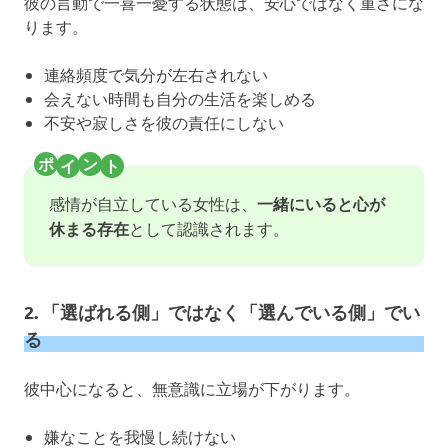
彼の言動で一喜一憂する状態は、安心ではなく重さにな
ります。
連絡頻度で気分が左右されない
会えない時間も自分の生活を楽しめる
不安や寂しさを彼の責任にしない
感情が自立している女性は、
一緒にいると心が
休まる存在
として認識されます。
2. 「選ばれる側」ではなく「選んでいる側」でい
る
彼中心になると、無意識に立場が下がります。
嫌なことを我慢し続けない