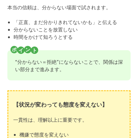
本当の信頼は、分からない場面で試されます。
「正直、まだ分かりきれてないかも」と伝える
分からないことを放置しない
時間をかけて知ろうとする
“分からない＝拒絶”にならないことで、関係は深
い部分まで進みます。
【状況が変わっても態度を変えない】
一貫性は、理解以上に重要です。
機嫌で態度を変えない