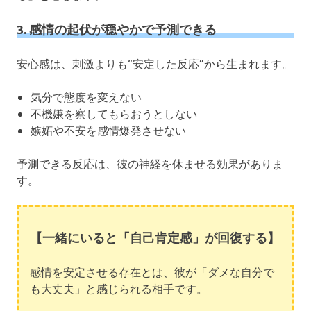
3. 感情の起伏が穏やかで予測できる
安心感は、刺激よりも“安定した反応”から生まれます。
気分で態度を変えない
不機嫌を察してもらおうとしない
嫉妬や不安を感情爆発させない
予測できる反応は、彼の神経を休ませる効果がありま
す。
【一緒にいると「自己肯定感」が回復する】
感情を安定させる存在とは、彼が「ダメな自分で
も大丈夫」と感じられる相手です。