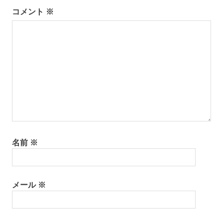
コメント
※
名前
※
メール
※