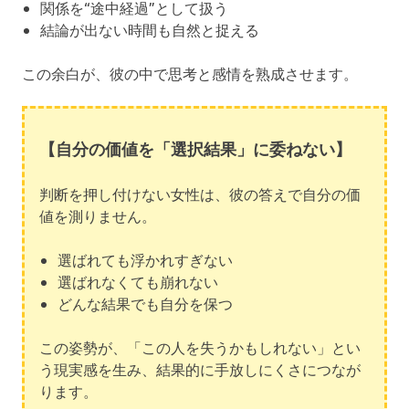
関係を“途中経過”として扱う
結論が出ない時間も自然と捉える
この余白が、彼の中で思考と感情を熟成させます。
【自分の価値を「選択結果」に委ねない】
判断を押し付けない女性は、彼の答えで自分の価
値を測りません。
選ばれても浮かれすぎない
選ばれなくても崩れない
どんな結果でも自分を保つ
この姿勢が、「この人を失うかもしれない」とい
う現実感を生み、結果的に手放しにくさにつなが
ります。