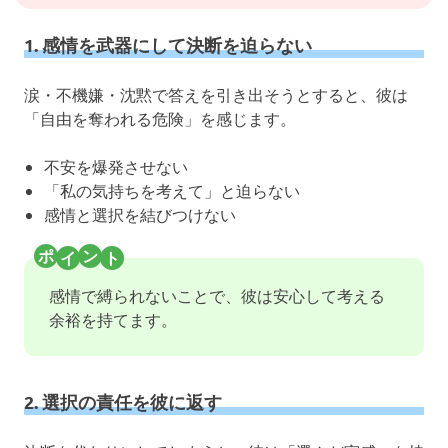
1. 感情を武器にして決断を迫らない
涙・不機嫌・沈黙で答えを引き出そうとすると、彼は
「自由を奪われる危険」を感じます。
不安を爆発させない
「私の気持ちを考えて」と迫らない
感情と選択を結びつけない
感情で縛られないことで、彼は安心して考える
余裕を持てます。
2. 選択の責任を彼に返す