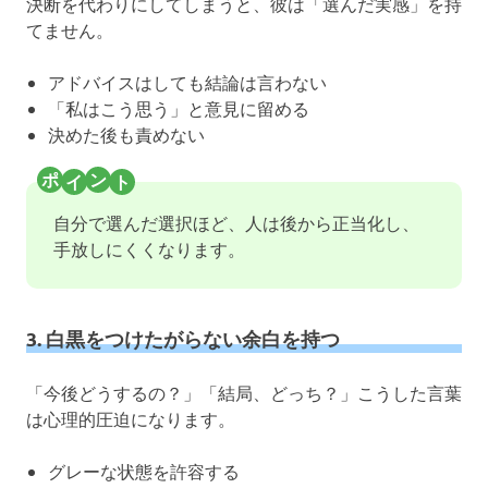
決断を代わりにしてしまうと、彼は「選んだ実感」を持
てません。
アドバイスはしても結論は言わない
「私はこう思う」と意見に留める
決めた後も責めない
自分で選んだ選択ほど、人は後から正当化し、
手放しにくくなります。
3. 白黒をつけたがらない余白を持つ
「今後どうするの？」「結局、どっち？」こうした言葉
は心理的圧迫になります。
グレーな状態を許容する