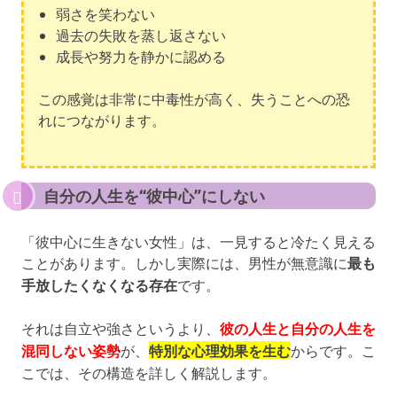
弱さを笑わない
過去の失敗を蒸し返さない
成長や努力を静かに認める
この感覚は非常に中毒性が高く、失うことへの恐
れにつながります。
自分の人生を“彼中心”にしない
「彼中心に生きない女性」は、一見すると冷たく見える
ことがあります。しかし実際には、男性が無意識に
最も
手放したくなくなる存在
です。
それは自立や強さというより、
彼の人生と自分の人生を
混同しない姿勢
が、
特別な心理効果を生む
からです。こ
こでは、その構造を詳しく解説します。