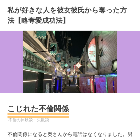
コ
私が好きな人を彼女彼氏から奪った方
ン
テ
法【略奪愛成功法】
ン
ツ
へ
ス
キ
ッ
プ
こじれた不倫関係
2022年11月13日
YYYPRO
不倫の体験談・失敗談
不倫関係になると奥さんから電話はなくなりました。男