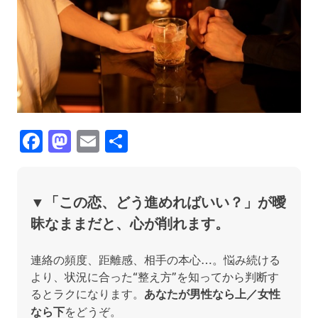
Facebook
Mastodon
Email
共
有
▼
「この恋、どう進めればいい？」が曖
昧なままだと、心が削れます。
連絡の頻度、距離感、相手の本心…。悩み続ける
より、状況に合った“整え方”を知ってから判断す
るとラクになります。
あなたが男性なら上／女性
なら下
をどうぞ。