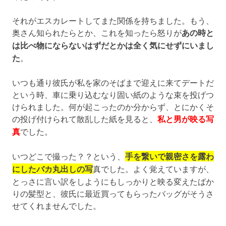
それがエスカレートしてまた関係を持ちました。もう、
奥さん知られたらとか、これを知ったら怒りが
あの時と
は比べ物にならないはずだとかは全く気にせずにいまし
た
。
いつも通り彼氏が私を家のそばまで迎えに来てデートだ
という時、車に乗り込むなり固い紙のような束を投げつ
けられました。何が起こったのか分からず、とにかくそ
の投げ付けられて散乱した紙を見ると、
私と男が映る写
真
でした。
いつどこで撮った？？という、
手を繋いで親密さを露わ
にしたバカ丸出しの写
真でした。よく覚えていますが、
とっさに言い訳をしようにもしっかりと映る変えたばか
りの髪型と、彼氏に最近買ってもらったバッグがそうさ
せてくれませんでした。