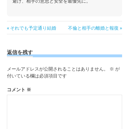
避け、相手の意思と安全を最優先に。
投
前
次
それでも予定通り結婚
不倫と相手の離婚と報復
の
の
稿
記
記
ナ
事:
事:
ビ
返信を残す
ゲ
ー
メールアドレスが公開されることはありません。
※
が
シ
付いている欄は必須項目です
ョ
ン
コメント
※